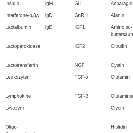
Insulin
IgM
GH
Asparagin
Interferone-α,β,γ
IgD
GnRH
Alanin
Lactalbumin
IgE
IGF1
Aminoiso-
buttersäur
Lactoperoxidase
IGF2
Citrullin
Lactotransferrin
NGF
Cystin
Leukozyten
TGF-α
Glutamin
Lymphokine
TGF-β
Glutamins
Lysozym
Glycin
Oligo-
Histidin