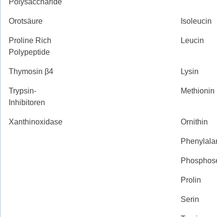
Polysaccharide
Orotsäure
Isoleucin
Proline Rich
Leucin
Polypeptide
Thymosin β4
Lysin
Trypsin-
Methionin
Inhibitoren
Xanthinoxidase
Ornithin
Phenylala
Phosphose
Prolin
Serin